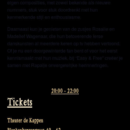
eigen composities, met zowel bekende als nieuwe
nummers, stuk voor stuk doordrenkt met hun
kenmerkende stijl en enthousiasme.
Daarnaast kun je genieten van de zusjes Rosalie en
Madelief Wagenaar, die hun betoverende Ierse
danskunsten al meerdere keren op tv hebben vertoond.
Of je nu een doorgewinterde fan bent of voor het eerst
kennismaakt met hun muziek, bij “Easy & Free” creëer je
samen met Rapalje onvergetelijke herinneringen.
20:00 - 22:00
Tickets
Theater de Kappen