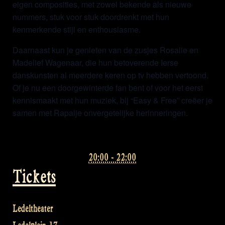
eigen composities, met zowel bekende als nieuwe
nummers, stuk voor stuk doordrenkt met hun
kenmerkende stijl en enthousiasme.
Daarnaast kun je genieten van de zusjes Rosalie en
Madelief Wagenaar, die hun betoverende Ierse
danskunsten al meerdere keren op tv hebben vertoond.
Of je nu een doorgewinterde fan bent of voor het eerst
kennismaakt met hun muziek, bij “Easy & Free” creëer je
samen met Rapalje onvergetelijke herinneringen.
20:00 - 22:00
Tickets
Ledeltheater