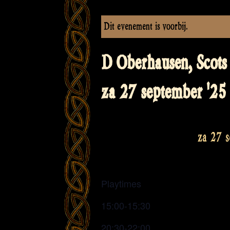
Dit evenement is voorbij.
D Oberhausen, Scots 
za 27 september '25
za 27 
Playtimes
15:00-15:30
20:30-22:00