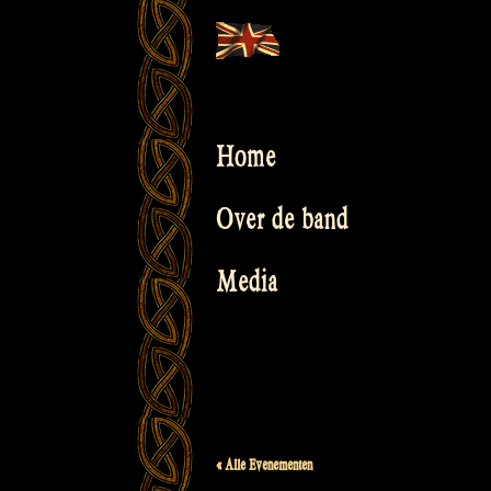
Skip
to
content
Home
Over de band
Media
« Alle Evenementen