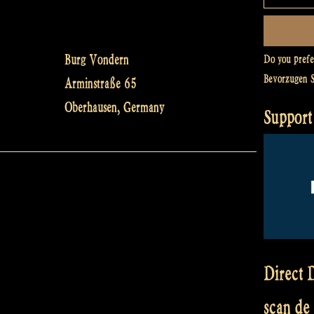
Burg Vondern
Do you pref
Bevorzugen 
Arminstraße 65
Oberhausen
,
Germany
Support
Direct D
scan de