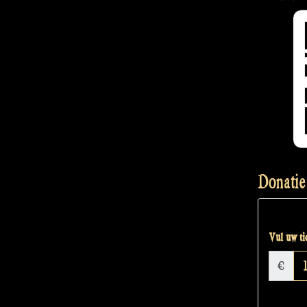
Donatie
Vul uw tic
€