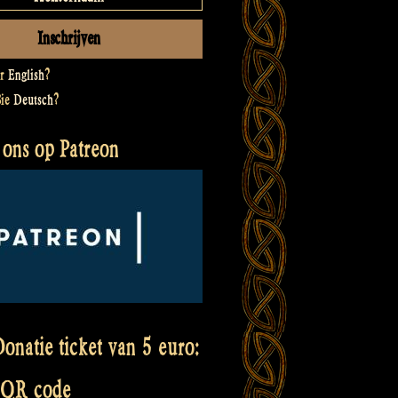
er
English
?
Sie
Deutsch
?
 ons op Patreon
onatie ticket van 5 euro:
 QR code