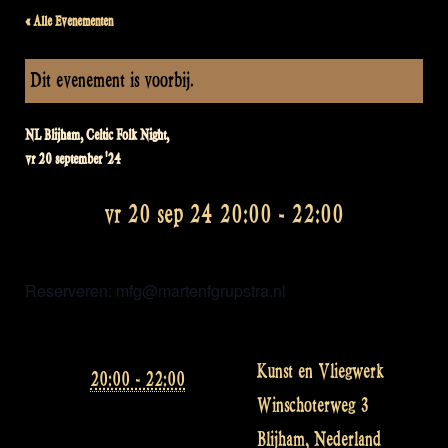
« Alle Evenementen
Dit evenement is voorbij.
NL Blijham, Celtic Folk Night,
vr 20 september '24
vr 20 sep 24 20:00
-
22:00
Reserveren: mfg@martenfgrupstra.nl
Kunst en Vliegwerk
20:00 - 22:00
Winschoterweg 3
Blijham
,
Nederland