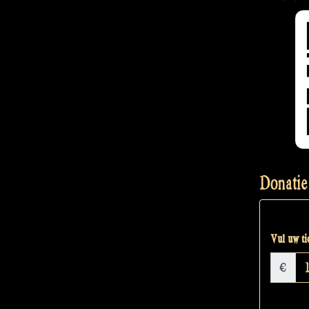
Donatie
Vul uw tic
€