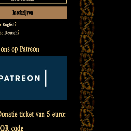
er
English
?
Sie
Deutsch
?
 ons op Patreon
onatie ticket van 5 euro:
 QR code