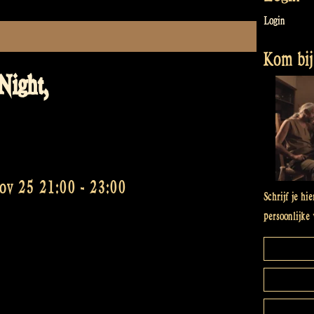
Login
Kom bij 
Night,
nov 25 21:00
-
23:00
Schrijf je hi
persoonlijke 