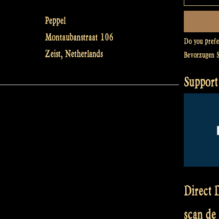
Peppel
Montaubanstraat 106
Do you pref
Zeist
,
Netherlands
Bevorzugen 
Support
Direct D
scan de