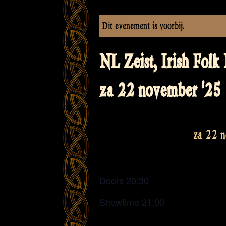
Dit evenement is voorbij.
NL Zeist, Irish Folk 
za 22 november '25
za 22 
Doors 20:30
Showtime 21:00