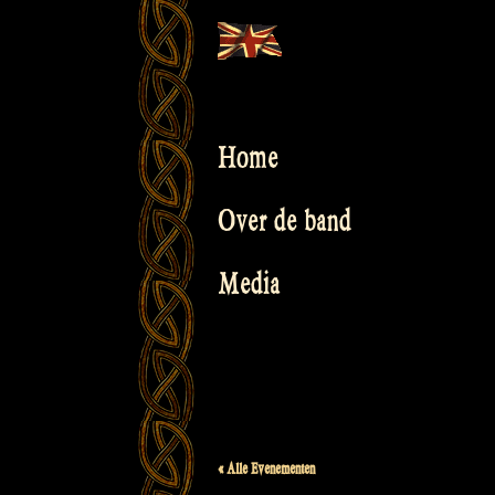
Skip
to
content
Home
Over de band
Media
« Alle Evenementen