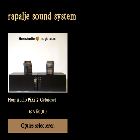
rapalje sound system
HornAudio PiXi 2 Geluidset
€
950,00
Dit
Opties selecteren
product