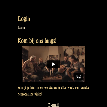
heeft
meerdere
variaties.
Login
Deze
optie
Login
kan
Kom bij ons langs!
gekozen
worden
op
de
productpagina
Schrijf je hier in en we sturen je elke week een unieke
persoonlijke video!