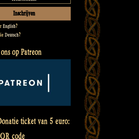
er
English
?
Sie
Deutsch
?
 ons op Patreon
onatie ticket van 5 euro:
 QR code