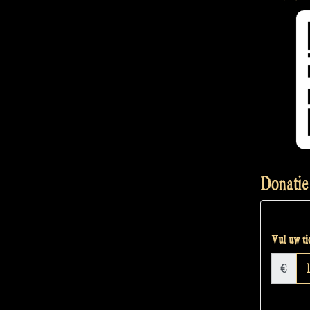
Donatie
Vul uw tic
€