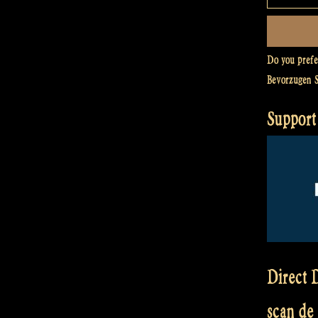
Do you pref
Bevorzugen 
Support
Direct D
scan de