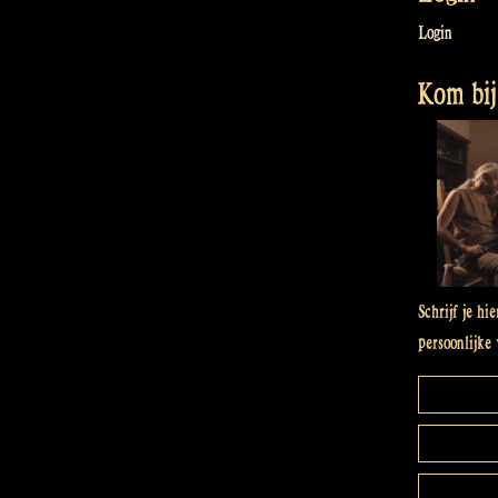
Login
Kom bij 
Schrijf je hi
persoonlijke 