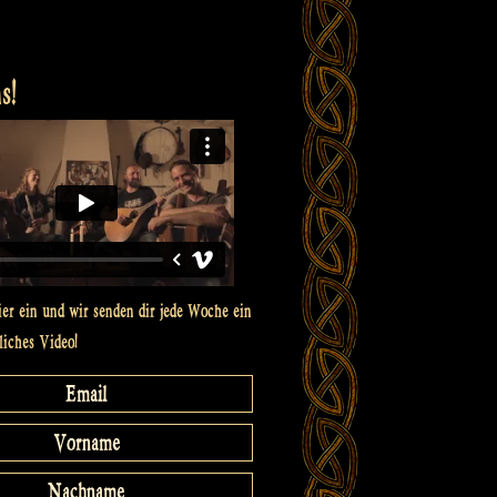
s!
ier ein und wir senden dir jede Woche ein
liches Video!