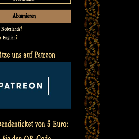
t
Nederlands
?
er
English
?
ütze uns auf Patreon
pendenticket von 5 Euro:
 Sie den QR-Code