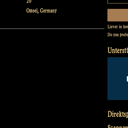
20
Osteel
,
Germany
Liever in he
Do you pref
Unterst
Direkts
Scannen