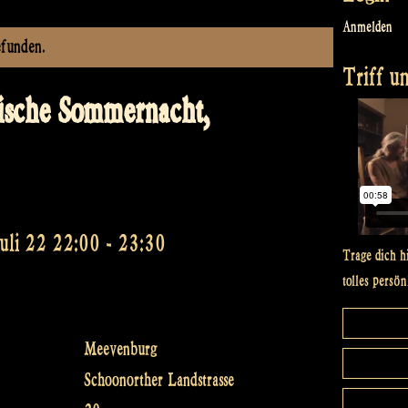
Anmelden
efunden.
Triff un
tische Sommernacht,
Juli 22 22:00
-
23:30
Trage dich h
tolles persön
Meevenburg
Schoonorther Landstrasse