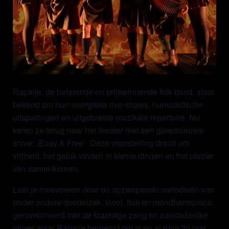
Rapalje, de befaamde en prijswinnende folk band, staat
bekend om hun energieke live-shows, humoristische
uitspattingen en uitgebreide muzikale repertoire. Nu
keren ze terug naar het theater met een gloednieuwe
show: „Easy & Free“. Deze voorstelling draait om
vrijheid, het geluk vinden in kleine dingen en het plezier
van samenkomen.
Laat je meevoeren door de opzwepende melodieën van
onder andere doedelzak, viool, fluit en mondharmonica,
gecombineerd met de krachtige zang en aanstekelijke
ritmes waar Rapalje beroemd om is en al ruim 30 jaar