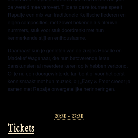
de wereld mee verovert. Tijdens deze tournee speelt
Rapalje een mix van traditionele Keltische liederen en
eigen composities, met zowel bekende als nieuwe
nummers, stuk voor stuk doordrenkt met hun
kenmerkende stijl en enthousiasme.
Daarnaast kun je genieten van de zusjes Rosalie en
Madelief Wagenaar, die hun betoverende Ierse
danskunsten al meerdere keren op tv hebben vertoond.
Of je nu een doorgewinterde fan bent of voor het eerst
kennismaakt met hun muziek, bij „Easy & Free“ creëer je
samen met Rapalje onvergetelijke herinneringen.
20:30 - 22:30
Tickets