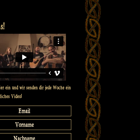
s!
ier ein und wir senden dir jede Woche ein
liches Video!