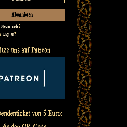
t
Nederlands
?
er
English
?
ütze uns auf Patreon
pendenticket von 5 Euro:
 Sie den QR-Code