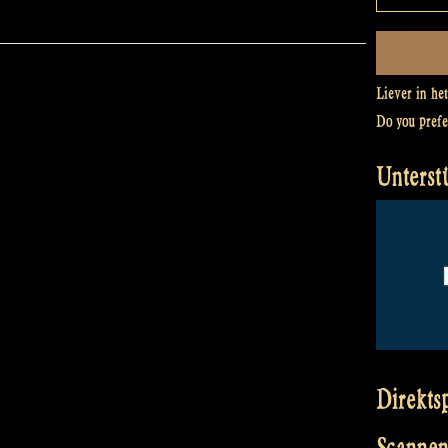
Liever in he
Do you pref
Unterst
Direkts
Scannen