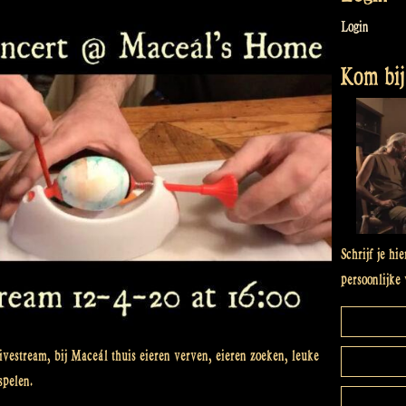
Login
Kom bij 
Schrijf je hi
persoonlijke 
ivestream, bij Maceál thuis eieren verven, eieren zoeken, leuke
spelen.