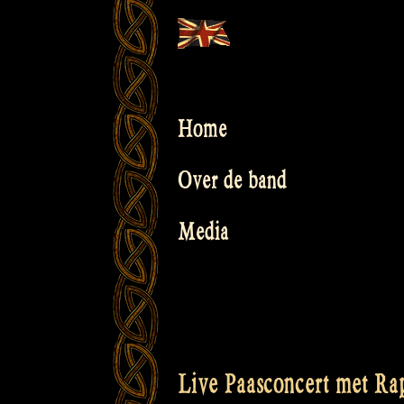
Skip
to
content
Home
Over de band
Media
Live Paasconcert met Ra