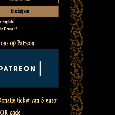
er
English
?
Sie
Deutsch
?
 ons op Patreon
onatie ticket van 5 euro:
 QR code