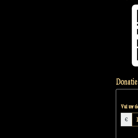
Donatie
Vul uw tic
€