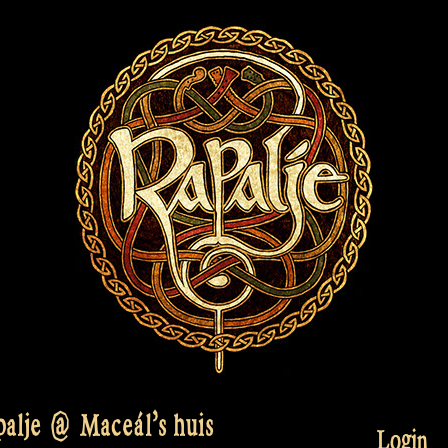
palje @ Maceál’s huis
Login