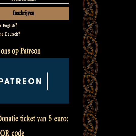
er
English
?
Sie
Deutsch
?
 ons op Patreon
onatie ticket van 5 euro:
 QR code