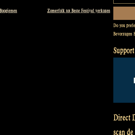
 Boogiemen
Zomerfolk tot Beste Festival verkozen
Do you pref
Bevorzugen 
Support
Direct D
scan de