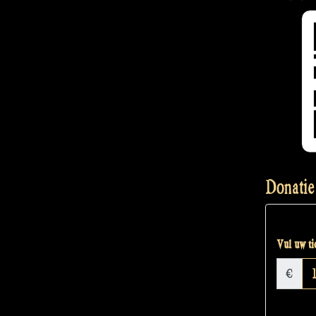
Donatie
Vul uw tic
€