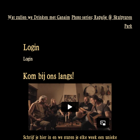
Wat zullen we Drinken met Ganaim
Photo series: Rapalje @ Skulpturen
Bericht
Park
navigatie
Login
Login
Kom bij ons langs!
Schrijf je hier in en we sturen je elke week een unieke