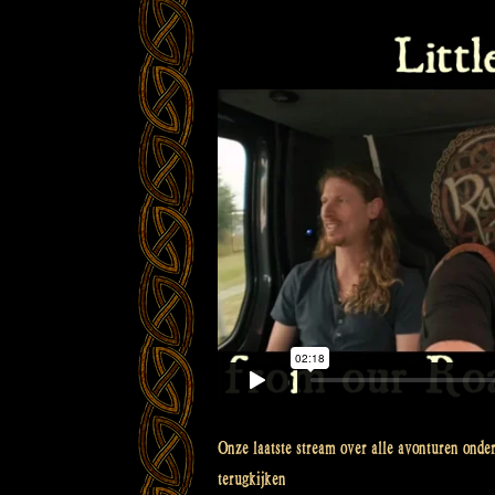
Onze laatste stream over alle avonturen onde
terugkijken