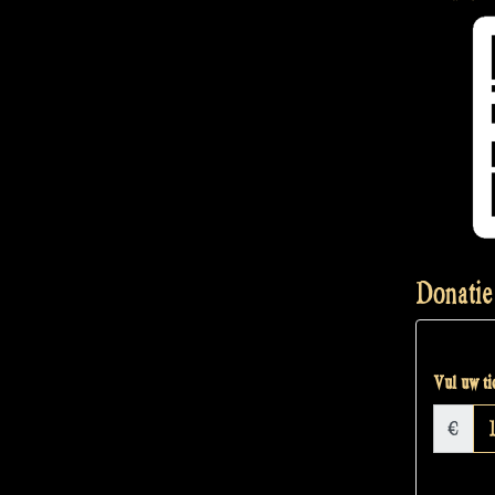
Donatie
Vul uw tic
€