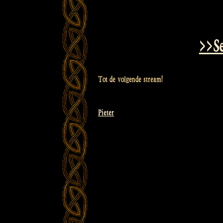
>>Se
Tot de volgende stream!
Pieter
Bericht
navigatie