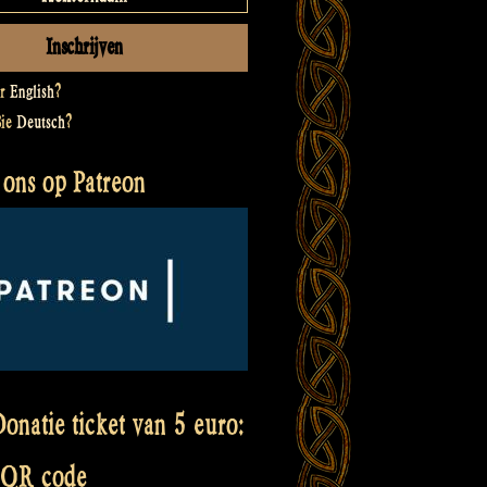
er
English
?
Sie
Deutsch
?
 ons op Patreon
onatie ticket van 5 euro:
 QR code