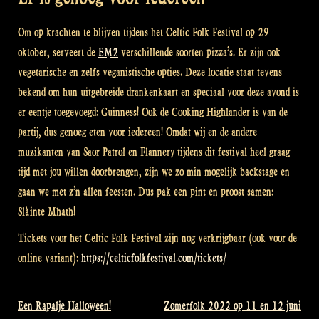
Om op krachten te blijven tijdens het Celtic Folk Festival op 29
oktober, serveert de
EM2
verschillende soorten pizza’s. Er zijn ook
vegetarische en zelfs veganistische opties. Deze locatie staat tevens
bekend om hun uitgebreide drankenkaart en speciaal voor deze avond is
er eentje toegevoegd: Guinness! Ook de Cooking Highlander is van de
partij, dus genoeg eten voor iedereen! Omdat wij en de andere
muzikanten van Saor Patrol en Flannery tijdens dit festival heel graag
tijd met jou willen doorbrengen, zijn we zo min mogelijk backstage en
gaan we met z’n allen feesten. Dus pak een pint en proost samen:
Slàinte Mhath!
Tickets voor het Celtic Folk Festival zijn nog verkrijgbaar (ook voor de
online variant):
https://celticfolkfestival.com/tickets/
Een Rapalje Halloween!
Zomerfolk 2022 op 11 en 12 juni
Bericht