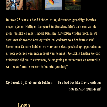
In onze 25 jaar als band hebben wij op duizenden geweldige locaties
mogen spelen. Halligen Langeneß in Duitsland blijft toch een van de
meest unieke en meest mooie plaatsen. Afgelopen vrijdag mochten we
daar voor de tweede keer optreden en wederom was het fantastisch!
Samen met Ganaim hebben we voor een select gezelschap opgetreden en
er voor iedereen een enorm feest van gemaakt. Gelukkig hadden we ook
voldoende tijd om te zwemmen, de omgeving te verkennen en natuurlijk
wat leuke foto’s te maken; is het niet prachtig?
Op bezoek bij Dieb met de bakfiets
Be a bad boy like David with our
Bericht
new Rapalje multi-scarf!
navigatie
Login