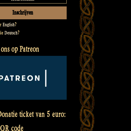
er
English
?
Sie
Deutsch
?
 ons op Patreon
onatie ticket van 5 euro:
 QR code