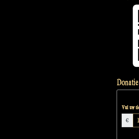
Donatie
Vul uw tic
€