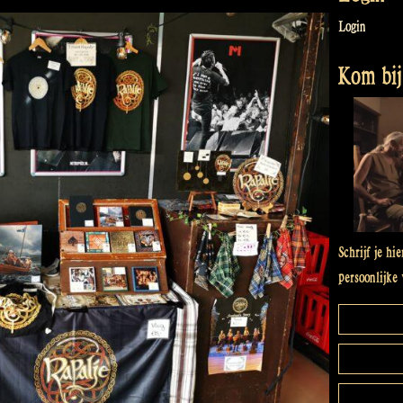
Login
Kom bij 
Schrijf je hi
persoonlijke 