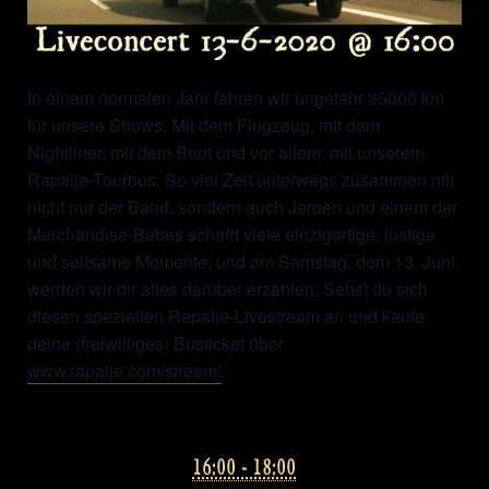
In einem normalen Jahr fahren wir ungefähr 35000 km
für unsere Shows. Mit dem Flugzeug, mit dem
Nightliner, mit dem Boot und vor allem: mit unserem
Rapalje-Tourbus. So viel Zeit unterwegs zusammen mit
nicht nur der Band, sondern auch Jeroen und einem der
Merchandise-Babes schafft viele einzigartige, lustige
und seltsame Momente, und am Samstag, dem 13. Juni,
werden wir dir alles darüber erzählen. Sehst du sich
diesen speziellen Rapalje-Livestream an und kaufe
deine (freiwilliges) Busticket über
www.rapalje.com/stream!
16:00 - 18:00