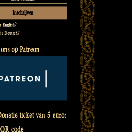
er
English
?
Sie
Deutsch
?
 ons op Patreon
onatie ticket van 5 euro:
 QR code