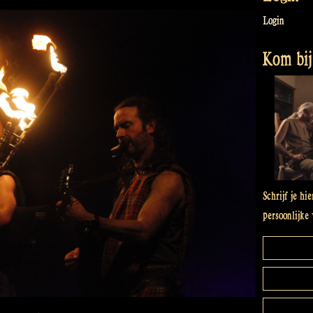
Login
Kom bij 
Schrijf je hi
persoonlijke 