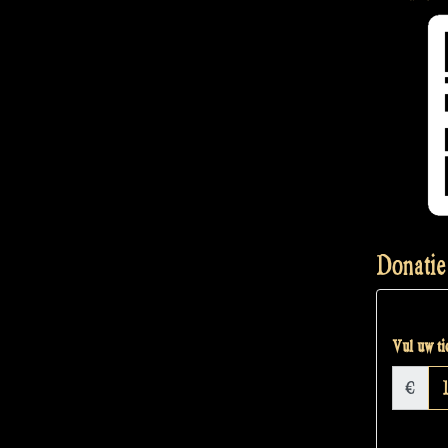
Donatie
Vul uw tic
€