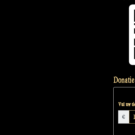
Donatie
Vul uw tic
€