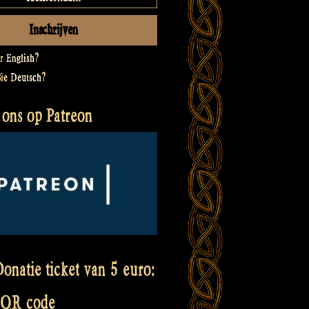
er
English
?
Sie
Deutsch
?
 ons op Patreon
onatie ticket van 5 euro:
 QR code