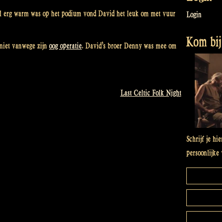
al erg warm was op het podium vond David het leuk om met vuur
Login
Kom bij 
niet vanwege zijn
oog operatie
. David’s broer Denny was mee om
Last Celtic Folk Night
Schrijf je hi
persoonlijke 