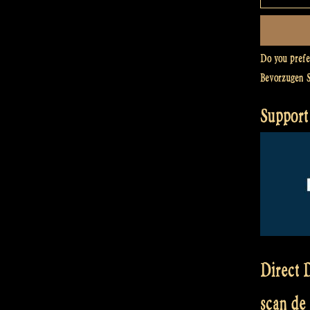
Do you pref
Bevorzugen 
Support
Direct D
scan de