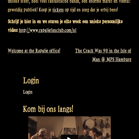
unieke sfeer, heel veel fantastische bands, een enorme markt en vooral:
geweldig publiek! Koop je
tickets
op tijd en zorg dat je erbij bent!
Schrijf je hier in en we sturen je elke week een unieke persoonlijke
video:
http://www.rapaljefanclub.com/nl
Welcome at the Rapalje office!
The Crack Was 90 in the Isle of
Bericht
Man @ MPS Hamburg
navigatie
Login
Login
Kom bij ons langs!