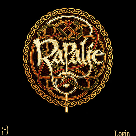
;-)
Login