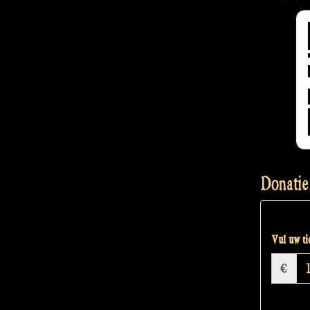
Donatie
Vul uw tic
€