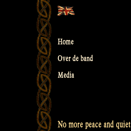
Skip
to
content
Home
Over de band
Media
No more peace and quiet 