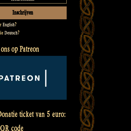
er
English
?
Sie
Deutsch
?
 ons op Patreon
onatie ticket van 5 euro:
 QR code