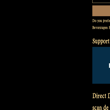
Do you pref
Bevorzugen 
Support
Direct D
scan de