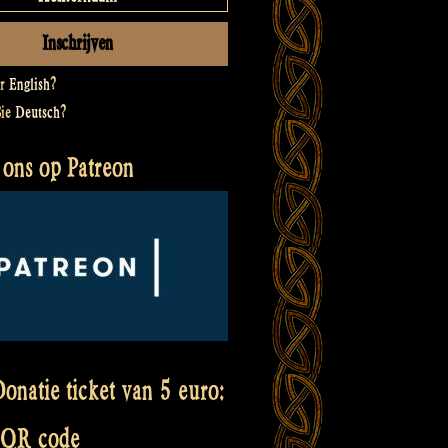
er
English
?
Sie
Deutsch
?
 ons op Patreon
onatie ticket van 5 euro:
 QR code