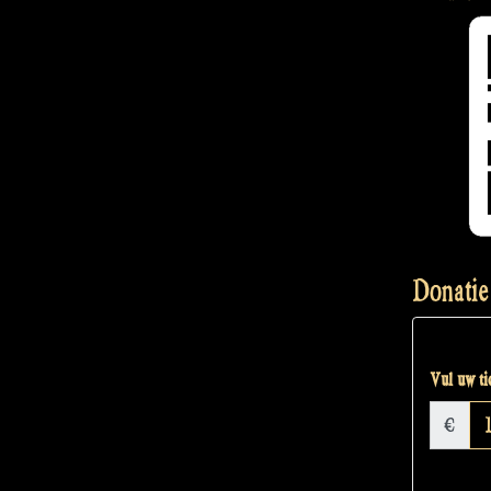
Donatie
Vul uw tic
€