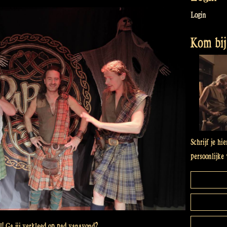
Login
Kom bij 
Schrijf je hi
persoonlijke 
! Ga jij verkleed op pad vanavond?