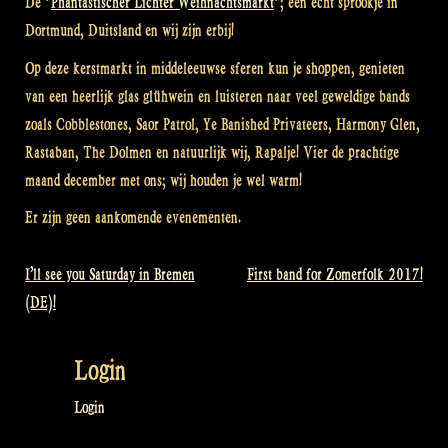
De “
Phantastischer Lichter Weihnachtsmarkt
“; een echt sprookje in
Dortmund, Duitsland en wij zijn erbij!
Op deze kerstmarkt in middeleeuwse sferen kun je shoppen, genieten
van een heerlijk glas glühwein en luisteren naar veel geweldige bands
zoals Cobblestones, Saor Patrol, Ye Banished Privateers, Harmony Glen,
Rastaban, The Dolmen en natuurlijk wij, Rapalje! Vier de prachtige
maand december met ons; wij houden je wel warm!
Er zijn geen aankomende evenementen.
I’ll see you Saturday in Bremen
First band for Zomerfolk 2017!
Bericht
(DE)!
navigatie
Login
Login