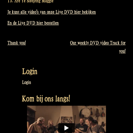
13. Are Ye Sleeping Maggie
Je kunt alle video’s van onze Live DVD hier bekijken
En de Live DVD hier bestellen
Thank you!
Our weekly DVD video Track for
Bericht
you!
navigatie
Login
Login
Kom bij ons langs!