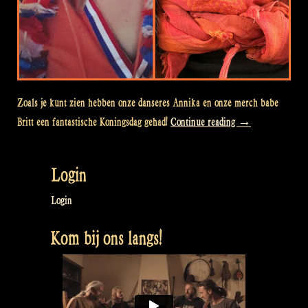
Zoals je kunt zien hebben onze danseres Annika en onze merch babe
“How
Britt een fantastische Koningsdag gehad!
Continue reading
→
was
your
Login
King’s
Day
Login
2016?”
Kom bij ons langs!