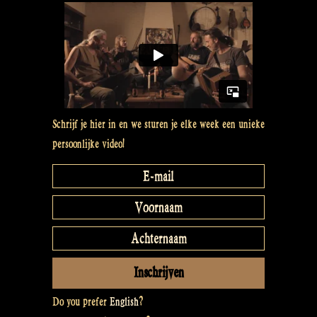
in
Germany
–
Rapalje
Show
69”
Schrijf je hier in en we sturen je elke week een unieke
persoonlijke video!
Do you prefer
English
?