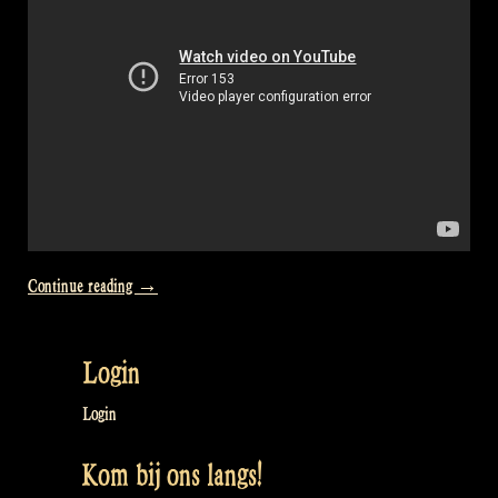
“Video:
Continue reading
→
2
Nights
Login
at
a
Login
Christmas
Kom bij ons langs!
Market