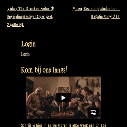
Video: The Drunken Sailor @
Video: Recording studio tour –
Bericht
Bevrijdingsfestival Overijssel,
Rapalje Show #11
navigatie
Zwolle NL
Login
Login
Kom bij ons langs!
Schrijf je hier in en we sturen je elke week een unieke