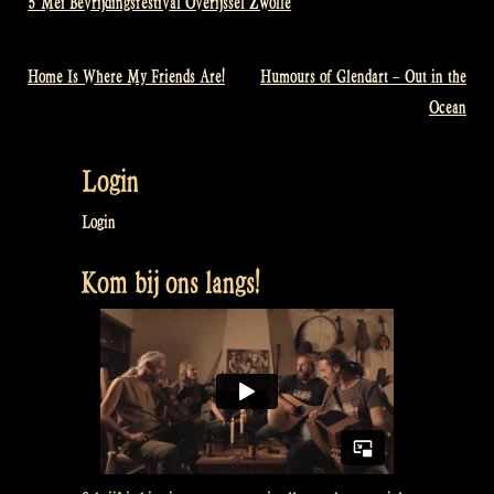
5 Mei Bevrijdingsfestival Overijssel Zwolle
Home Is Where My Friends Are!
Humours of Glendart – Out in the
Bericht
Ocean
navigatie
Login
Login
Kom bij ons langs!