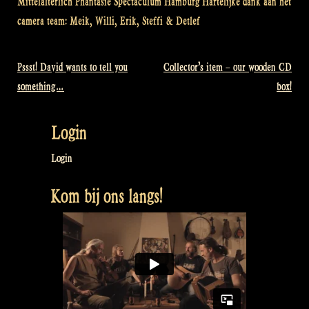
Mittelalterlich Phantasie Spectaculum Hamburg
Hartelijke dank aan het
camera team: Meik, Willi, Erik, Steffi & Detlef
Pssst! David wants to tell you
Collector’s item – our wooden CD
Bericht
something…
box!
navigatie
Login
Login
Kom bij ons langs!