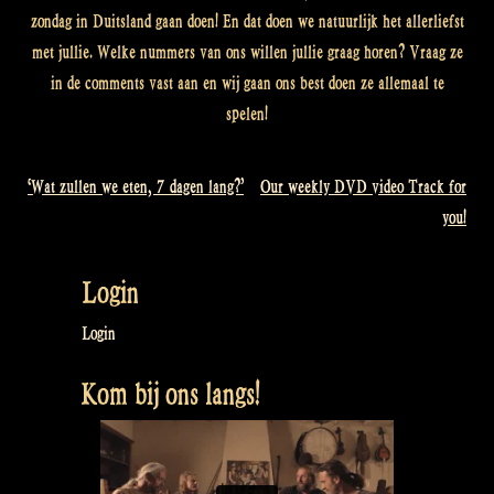
zondag in Duitsland gaan doen! En dat doen we natuurlijk het allerliefst
met jullie. Welke nummers van ons willen jullie graag horen? Vraag ze
in de comments vast aan en wij gaan ons best doen ze allemaal te
spelen!
‘Wat zullen we eten, 7 dagen lang?’
Our weekly DVD video Track for
Bericht
you!
navigatie
Login
Login
Kom bij ons langs!