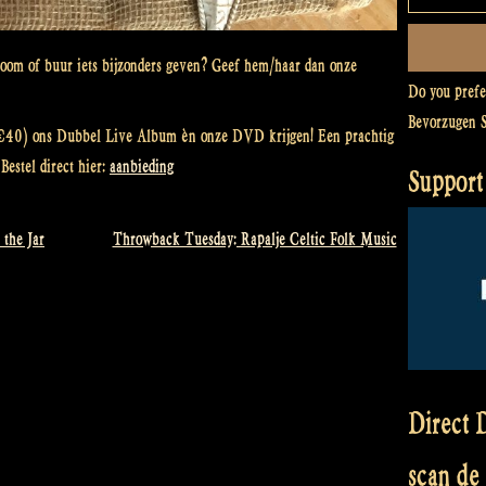
 oom of buur iets bijzonders geven? Geef hem/haar dan onze
Do you pref
Bevorzugen 
n €40) ons Dubbel Live Album èn onze DVD krijgen! Een prachtig
Bestel direct hier:
aanbieding
Support
 the Jar
Throwback Tuesday: Rapalje Celtic Folk Music
Direct D
scan de