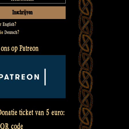
er
English
?
Sie
Deutsch
?
 ons op Patreon
onatie ticket van 5 euro:
 QR code