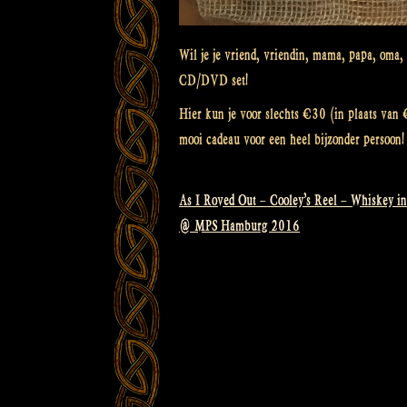
Wil je je vriend, vriendin, mama, papa, oma,
CD/DVD set!
Hier kun je voor slechts €30 (in plaats va
mooi cadeau voor een heel bijzonder persoon! 
As I Roved Out – Cooley’s Reel – Whiskey in
Bericht
@ MPS Hamburg 2016
navigatie