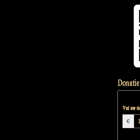
Donatie
Vul uw tic
€