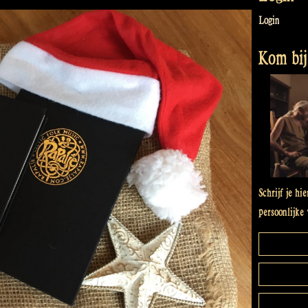
Login
Kom bij 
Schrijf je hi
persoonlijke 