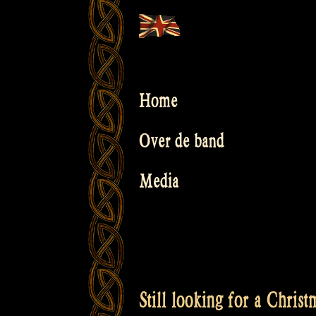
Skip
to
content
Home
Over de band
Media
Still looking for a Christ