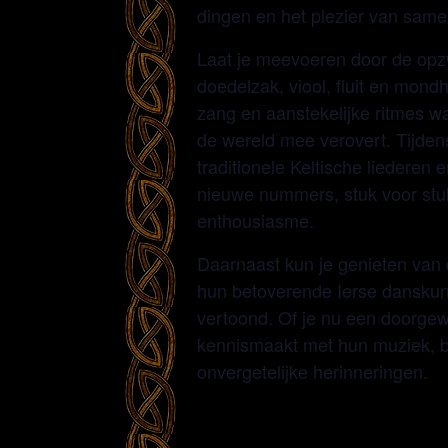
dingen en het plezier van sam
Laat je meevoeren door de op
doedelzak, viool, fluit en mon
zang en aanstekelijke ritmes w
de wereld mee verovert. Tijden
traditionele Keltische liederen
nieuwe nummers, stuk voor stu
enthousiasme.
Daarnaast kun je genieten van 
hun betoverende Ierse danskun
vertoond. Of je nu een doorgewi
kennismaakt met hun muziek, b
onvergetelijke herinneringen.