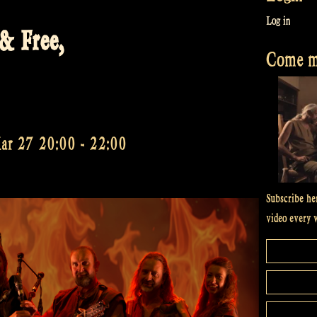
Log in
& Free,
Come me
Mar 27 20:00
-
22:00
Subscribe he
video every 