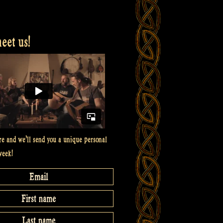
et us!
re and we’ll send you a unique personal
week!