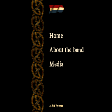
Skip
to
content
Home
About the band
Media
« All Events