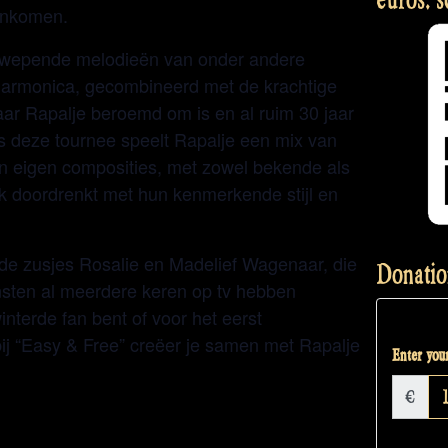
enkomen.
zwepende melodieën van onder andere
dharmonica, gecombineerd met de krachtige
aar Rapalje beroemd om is en al ruim 30 jaar
s deze tournee speelt Rapalje een mix van
 en eigen composities, met zowel bekende als
k doordrenkt met hun kenmerkende stijl en
de zusjes Rosalie en Madelief Wagenaar, die
Donatio
sten al meerdere keren op tv hebben
nterde fan bent of voor het eerst
ij “Easy & Free” creëer je samen met Rapalje
Enter your
€