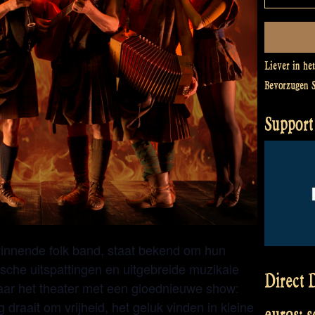
Liever in he
Bevorzugen 
Support 
winnende folk band, staat bekend om hun
sche uitspattingen en uitgebreide muzikale
Direct D
naar het theater met een gloednieuwe show:
 draait om vrijheid, het geluk vinden in kleine
euros: 