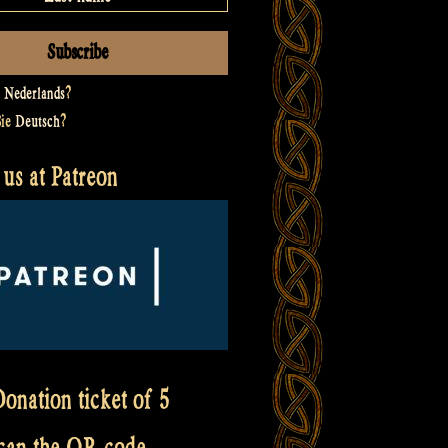
t
Nederlands
?
Sie
Deutsch
?
us at Patreon
onation ticket of 5
scan the QR code