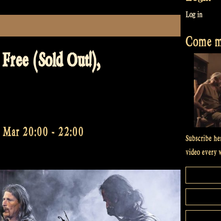
Log in
Come me
ree (Sold Out!),
4 Mar 20:00
-
22:00
Subscribe he
video every 