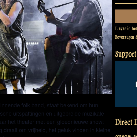
Liever in he
Bevorzugen 
Support 
winnende folk band, staat bekend om hun
sche uitspattingen en uitgebreide muzikale
Direct D
naar het theater met een gloednieuwe show:
 draait om vrijheid, het geluk vinden in kleine
euros: 