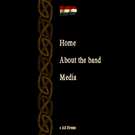
Skip
to
content
Home
About the band
Media
« All Events