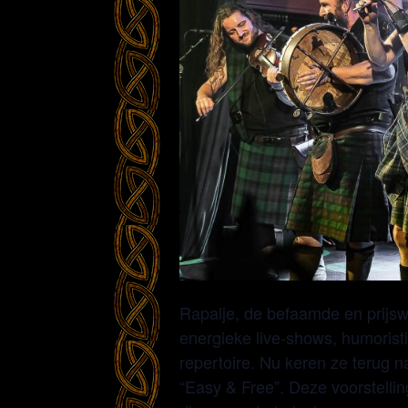
Rapalje, de befaamde en prijs
energieke live-shows, humoristi
repertoire. Nu keren ze terug 
“Easy & Free”. Deze voorstelling