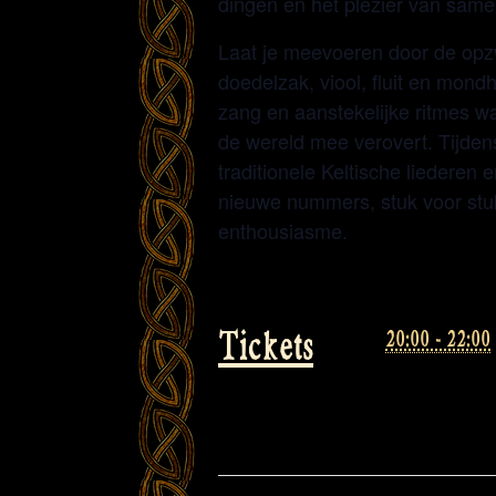
dingen en het plezier van sam
Laat je meevoeren door de op
doedelzak, viool, fluit en mon
zang en aanstekelijke ritmes w
de wereld mee verovert. Tijden
traditionele Keltische liederen
nieuwe nummers, stuk voor stu
enthousiasme.
Tickets
20:00 - 22:00