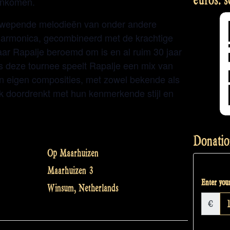
enkomen.
zwepende melodieën van onder andere
dharmonica, gecombineerd met de krachtige
aar Rapalje beroemd om is en al ruim 30 jaar
s deze tournee speelt Rapalje een mix van
 en eigen composities, met zowel bekende als
k doordrenkt met hun kenmerkende stijl en
Donatio
Op Maarhuizen
Maarhuizen 3
Enter your
Winsum
,
Netherlands
€