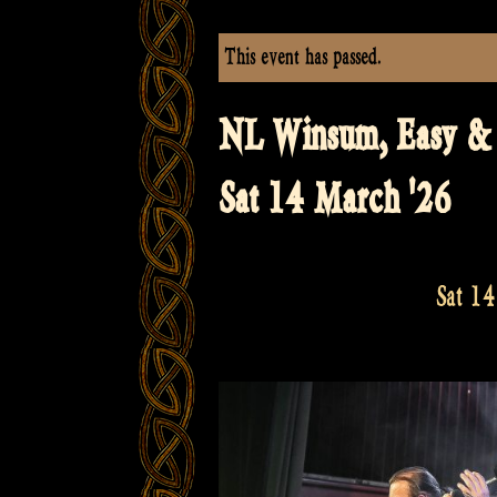
This event has passed.
NL Winsum, Easy & F
Sat 14 March '26
Sat 1