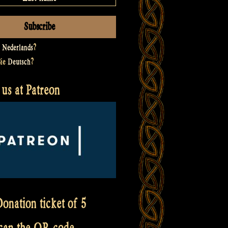
t
Nederlands
?
Sie
Deutsch
?
us at Patreon
onation ticket of 5
scan the QR code