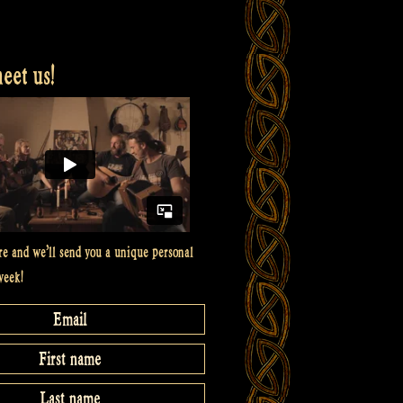
et us!
re and we’ll send you a unique personal
week!