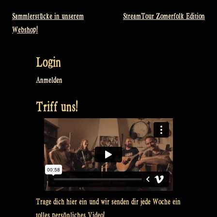
Sammlerstücke in unserem
StreamTour Zomerfolk Edition
Beitragsnavigation
Webshop!
Login
Anmelden
Triff uns!
Trage dich hier ein und wir senden dir jede Woche ein
tolles persönliches Video!