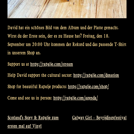
David hat ein schönes Bild von dem Album und der Platte gemacht.
Wirst du der Erste sein, der es zu Hause hat? Freitag, den 18.
September um 20:00 Uhr kommen der Rekord und das passende T-Shirt
in unserem Shop an.
Support us at
https://rapalje.com/stream
Help David support the cultural sector:
https://rapalje.com/donation
Shop for beautiful Rapalje products:
https://rapalje.com/shop/
Come and see us in person:
https://rapalje.com/agenda/
Scotland’s Story & Rapalje zum
Galway Girl – Bevrijdingsfestival
Beitragsnavigation
ersten mal auf Vinyl