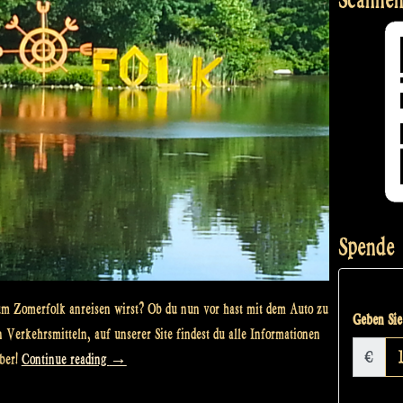
Spende
zum Zomerfolk anreisen wirst? Ob du nun vor hast mit dem Auto zu
Geben Sie 
Verkehrsmitteln, auf unserer Site findest du alle Informationen
€
„The
ber!
Continue reading
→
rocky