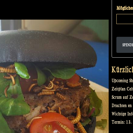
road
Möglicher
to…
Zomerfolk!“
SPEND
Kürzlic
Upcoming Sh
Zeitplan Cel
Scrum auf Z
Drachten en 
Wichtige Inf
Termin: 13.