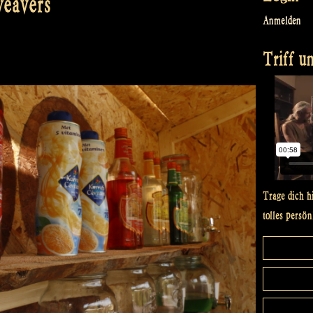
weavers
Anmelden
Triff un
Trage dich h
tolles persön