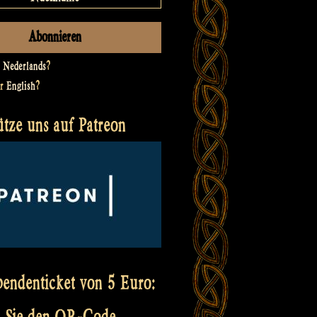
t
Nederlands
?
er
English
?
ütze uns auf Patreon
pendenticket von 5 Euro:
 Sie den QR-Code