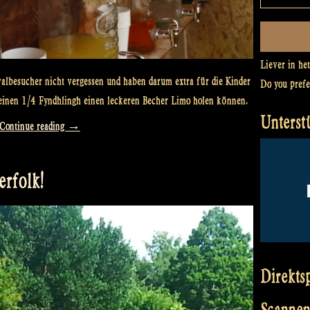
Liever in he
ivalbesucher nicht vergessen und haben darum extra für die Kinder
Do you pref
 einen 1/4 Fyndhlingh einen leckeren Becher Limo holen können.
Unterst
„Lemonade
Continue reading
→
for
the
rfolk!
kids!“
Direkts
Scannen