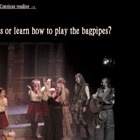
„Are
Continue reading
→
you
the
s or learn how to play the bagpipes?
next
Robin
Hood
or
Lady
Marion?“