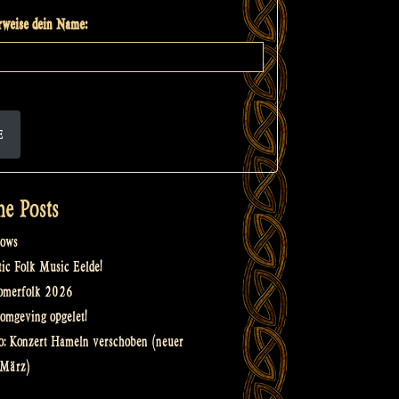
weise dein Name:
E
he Posts
ows
tic Folk Music Eelde!
omerfolk 2026
omgeving opgelet!
o: Konzert Hameln verschoben (neuer
 März)