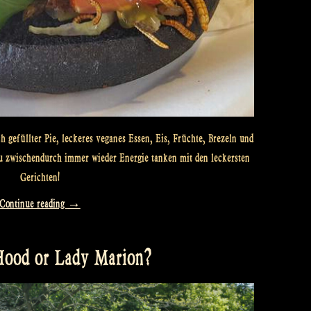
ich gefüllter Pie, leckeres veganes Essen, Eis, Früchte, Brezeln und
u zwischendurch immer wieder Energie tanken mit den leckersten
Gerichten!
„What
Continue reading
→
will
you
 Hood or Lady Marion?
eat?“