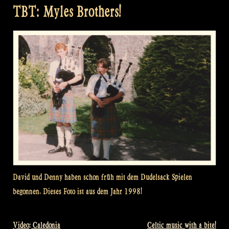
TBT: Myles Brothers!
David und Denny haben schon früh mit dem Dudelsack Spielen
begonnen. Dieses Foto ist aus dem Jahr 1998!
Video: Caledonia
Celtic music with a bite!
Beitragsnavigation