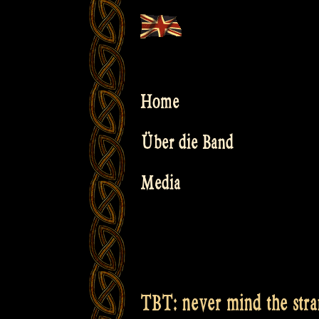
Skip
to
content
Home
Über die Band
Media
TBT: never mind the stra