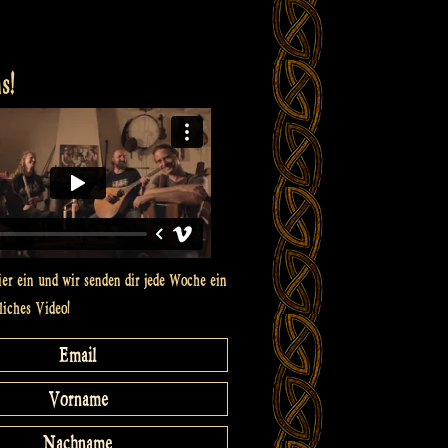
s!
ier ein und wir senden dir jede Woche ein
liches Video!