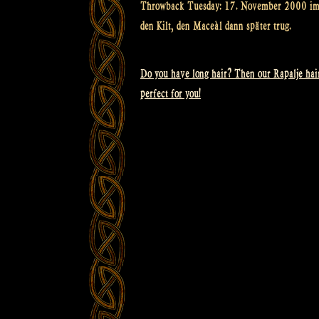
Throwback Tuesday: 17. November 2000 im Sl
den Kilt, den Maceàl dann später trug.
Do you have long hair? Then our Rapalje hair
Beitragsnavigation
perfect for you!