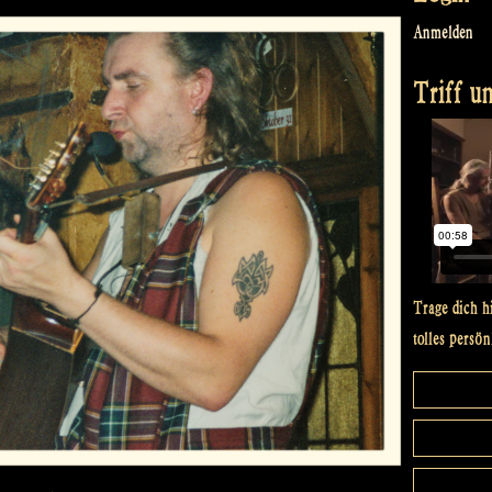
Anmelden
Triff un
Trage dich h
tolles persön