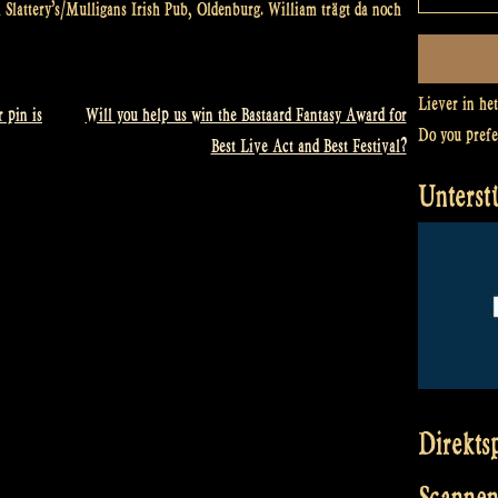
attery’s/Mulligans Irish Pub, Oldenburg. William trägt da noch
Liever in he
 pin is
Will you help us win the Bastaard Fantasy Award for
Do you pref
Best Live Act and Best Festival?
Unterst
Direkts
Scannen