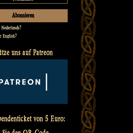
t
Nederlands
?
er
English
?
ütze uns auf Patreon
pendenticket von 5 Euro:
 Sie den QR-Code