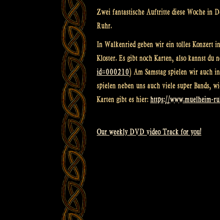
Zwei fantastische Auftritte diese Woche in 
Ruhr.
In Walkenried geben wir ein tolles Konzert i
Kloster. Es gibt noch Karten, also kannst du n
id=000210
) Am Samstag spielen wir auch in 
spielen neben uns auch viele super Bands, wie
Karten gibt es hier:
https://www.muelheim-r
Our weekly DVD video Track for you!
Beitragsnavigation