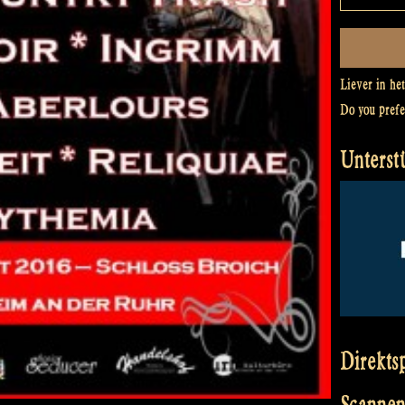
Liever in he
Do you pref
Unterst
Direkts
Scannen