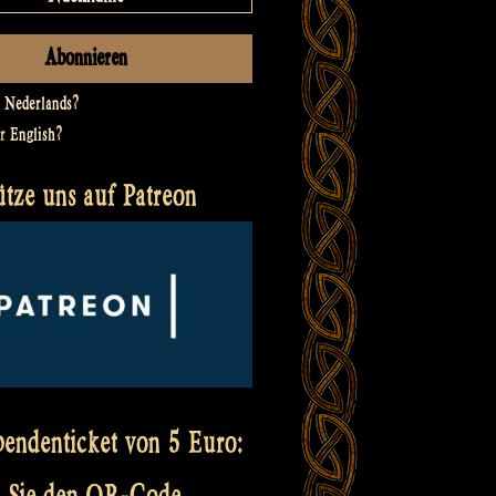
t
Nederlands
?
er
English
?
ütze uns auf Patreon
pendenticket von 5 Euro:
 Sie den QR-Code