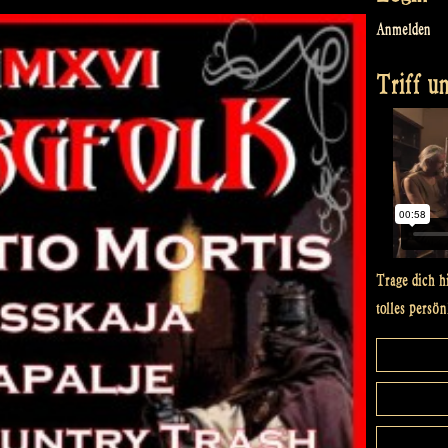
Anmelden
Triff un
Trage dich h
tolles persön