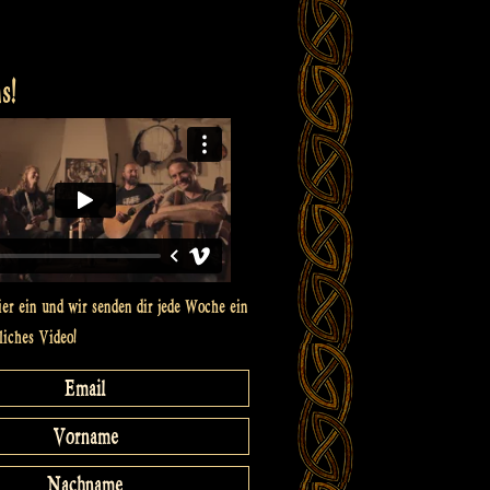
s!
ier ein und wir senden dir jede Woche ein
liches Video!