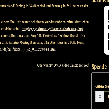
Deutschland! Freitag in Walkenried und Samstag in Mülheim an der
n einem Freilufttheater bei einem wunderschönen mittelalterlichen
och dabei sein! (
http://www.kloster-walkenried.de/tickets.php?
einer tollen Location: Burgfolk Festival auf Schloss Broich. Dort
 z. B. Saltatio Mortis, Russkaja, The Aberlours und Folk Noir.
uhr.de/cms/tickets_-_ab_011220041.html
.
Spende
Our weekly DVD video Track for you!
Geben Sie 
€