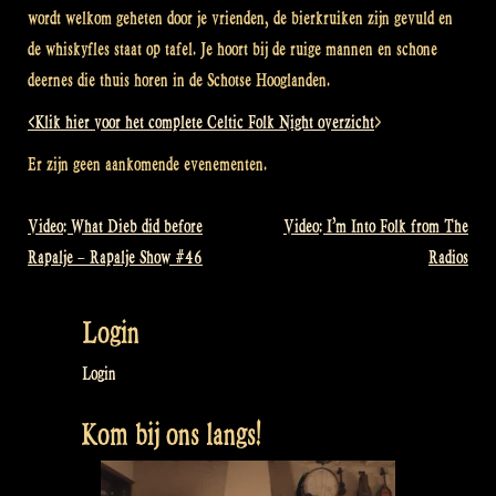
wordt welkom geheten door je vrienden, de bierkruiken zijn gevuld en
de whiskyfles staat op tafel. Je hoort bij de ruige mannen en schone
deernes die thuis horen in de Schotse Hooglanden.
<Klik hier voor het complete Celtic Folk Night overzicht
>
Er zijn geen aankomende evenementen.
Video: What Dieb did before
Video: I’m Into Folk from The
Bericht
Rapalje – Rapalje Show #46
Radios
navigatie
Login
Login
Kom bij ons langs!