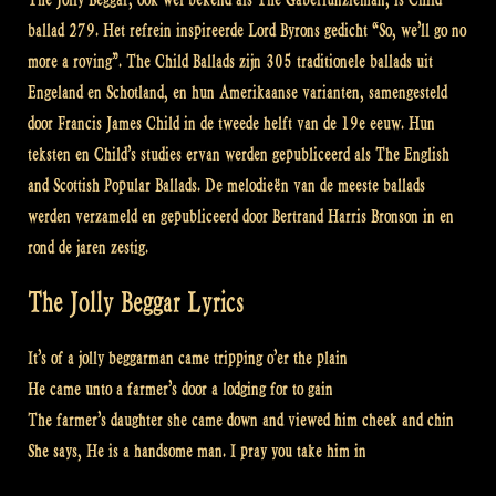
ballad 279. Het refrein inspireerde Lord Byrons gedicht “So, we’ll go no
more a roving”. The Child Ballads zijn 305 traditionele ballads uit
Engeland en Schotland, en hun Amerikaanse varianten, samengesteld
door Francis James Child in de tweede helft van de 19e eeuw. Hun
teksten en Child’s studies ervan werden gepubliceerd als The English
and Scottish Popular Ballads. De melodieën van de meeste ballads
werden verzameld en gepubliceerd door Bertrand Harris Bronson in en
rond de jaren zestig.
The Jolly Beggar Lyrics
It’s of a jolly beggarman came tripping o’er the plain
He came unto a farmer’s door a lodging for to gain
The farmer’s daughter she came down and viewed him cheek and chin
She says, He is a handsome man. I pray you take him in