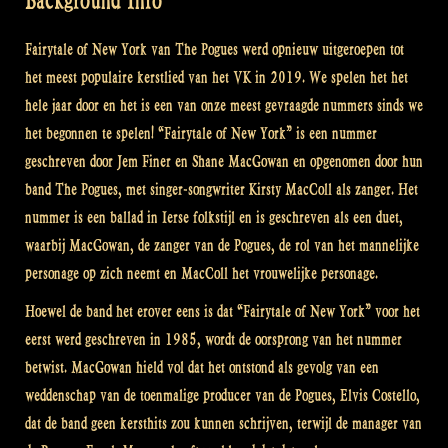
Background Info
Fairytale of New York van The Pogues werd opnieuw uitgeroepen tot
het meest populaire kerstlied van het VK in 2019. We spelen het het
hele jaar door en het is een van onze meest gevraagde nummers sinds we
het begonnen te spelen! “Fairytale of New York” is een nummer
geschreven door Jem Finer en Shane MacGowan en opgenomen door hun
band The Pogues, met singer-songwriter Kirsty MacColl als zanger. Het
nummer is een ballad in Ierse folkstijl en is geschreven als een duet,
waarbij MacGowan, de zanger van de Pogues, de rol van het mannelijke
personage op zich neemt en MacColl het vrouwelijke personage.
Hoewel de band het erover eens is dat “Fairytale of New York” voor het
eerst werd geschreven in 1985, wordt de oorsprong van het nummer
betwist. MacGowan hield vol dat het ontstond als gevolg van een
weddenschap van de toenmalige producer van de Pogues, Elvis Costello,
dat de band geen kersthits zou kunnen schrijven, terwijl de manager van