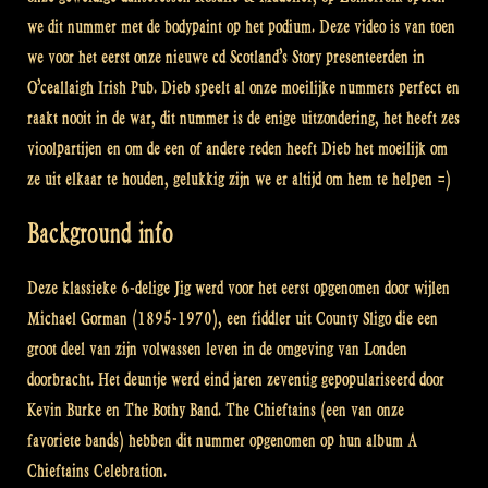
we dit nummer met de bodypaint op het podium. Deze video is van toen
we voor het eerst onze nieuwe cd Scotland’s Story presenteerden in
O’ceallaigh Irish Pub. Dieb speelt al onze moeilijke nummers perfect en
raakt nooit in de war, dit nummer is de enige uitzondering, het heeft zes
vioolpartijen en om de een of andere reden heeft Dieb het moeilijk om
ze uit elkaar te houden, gelukkig zijn we er altijd om hem te helpen =)
Background info
Deze klassieke 6-delige Jig werd voor het eerst opgenomen door wijlen
Michael Gorman (1895-1970), een fiddler uit County Sligo die een
groot deel van zijn volwassen leven in de omgeving van Londen
doorbracht. Het deuntje werd eind jaren zeventig gepopulariseerd door
Kevin Burke en The Bothy Band. The Chieftains (een van onze
favoriete bands) hebben dit nummer opgenomen op hun album A
Chieftains Celebration.