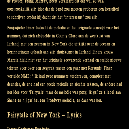
de Pogues, Frank Murray, heeft verklaard dat dat wel zo was.
oorspronkelijk zijn idee dat de band zou moeten proberen een kerstlied
te schrijven omdat hij dacht dat het “interessant” zou zijn.
Banjospeler Finer bedacht de melodie en het originele concept voor het
nummer, dat zich afspeelde in County Clare aan de westkust van
Ierland, met een zeeman in New York die uitkijkt over de oceaan en
herinneringen ophaalt aan zijn thuiskomst in Ierland. Finers vrouw
Marcia hield niet van het originele zeevarende verhaal en stelde nieuwe
teksten voor over een gesprek tussen een paar met Kerstmis. Finer
vertelde NME: “ Ik had twee nummers geschreven, compleet met
deuntjes, de ene had een goede melodie en slechte teksten, de andere had
het idee voor ‘Fairytale’ maar de melodie was poxy, ik gaf ze allebei aan
Shane en hij gaf het een Broadway melodie, en daar was het.
Fairytale of New York – Lyrics