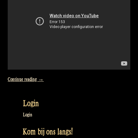
“Video:
Continue reading
→
Subtitles
in
Login
your
language
Login
–
Kom bij ons langs!
Rapalje