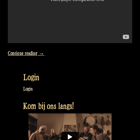
“Video:
Continue reading
→
How
to
Login
make
clean
Login
water
Kom bij ons langs!
&
Sing
a
song