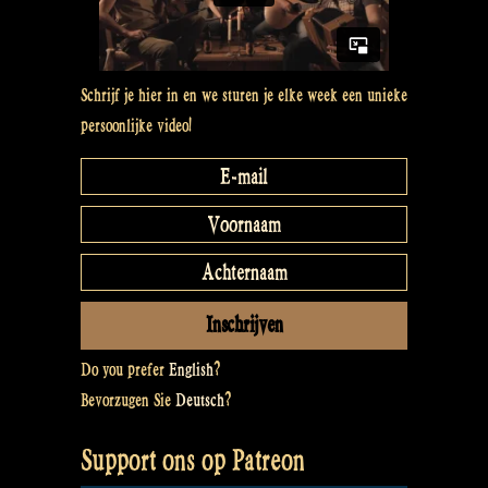
with
my
Gitouki
–
Schrijf je hier in en we sturen je elke week een unieke
Rapalje
persoonlijke video!
Show
#51”
Do you prefer
English
?
Bevorzugen Sie
Deutsch
?
Support ons op Patreon