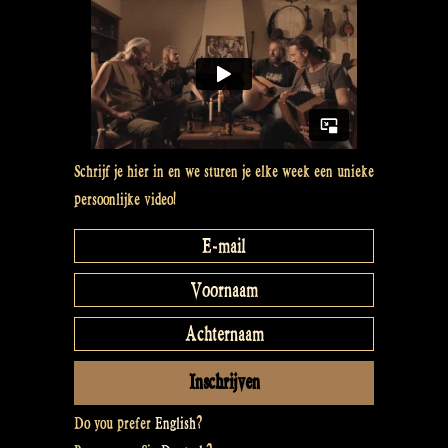
make
space
for
the
new
–
Rapalje
Schrijf je hier in en we sturen je elke week een unieke
Show
persoonlijke video!
48”
Do you prefer
English
?