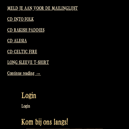
MELD JE AAN VOOR DE MAILINGLIJST
CD INTO FOLK
CD RAKISH PADDIES
CD ALESIA
CD CELTIC FIRE
LONG SLEEVE T-SHIRT
“Video:
Continue reading
→
We
clean
Login
up
the
Login
old
Kom bij ons langs!
and