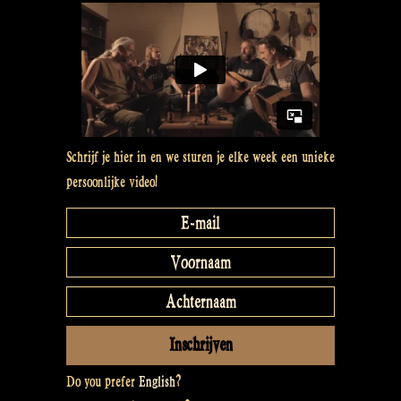
see
from
us?
Rapalje
Show
76”
Schrijf je hier in en we sturen je elke week een unieke
persoonlijke video!
Do you prefer
English
?