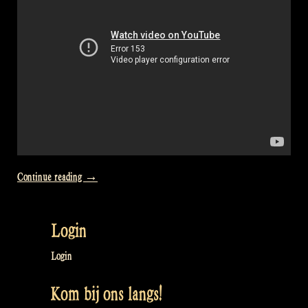
“Video:
Continue reading
→
What
videos
Login
do
you
Login
want
Kom bij ons langs!
to