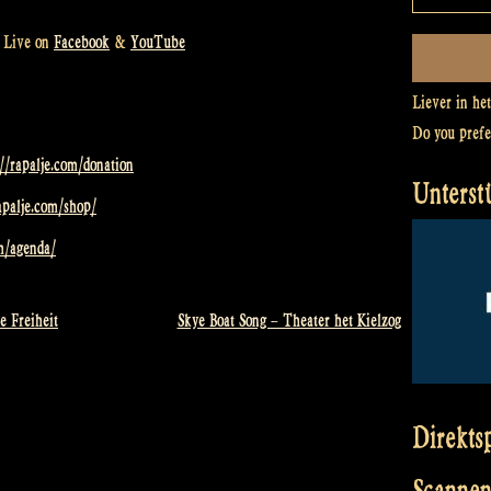
! Live on
Facebook
&
YouTube
Liever in he
Do you pref
://rapalje.com/donation
Unterst
rapalje.com/shop/
om/agenda/
e Freiheit
Skye Boat Song – Theater het Kielzog
Direkts
Scannen