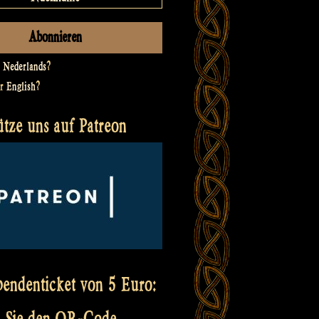
t
Nederlands
?
er
English
?
ütze uns auf Patreon
pendenticket von 5 Euro:
 Sie den QR-Code