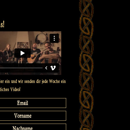
s!
ier ein und wir senden dir jede Woche ein
liches Video!