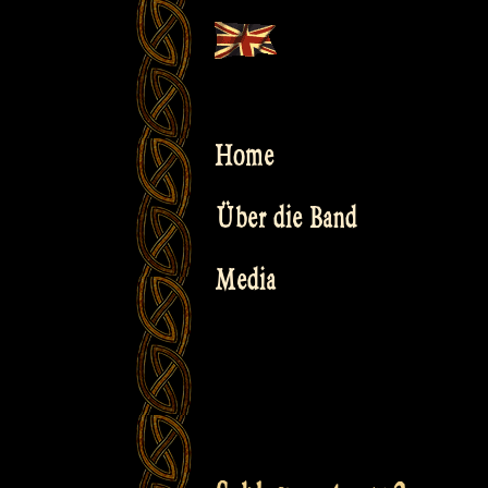
Skip
to
content
Home
Über die Band
Media