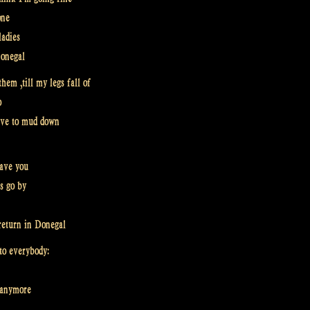
one
ladies
Donegal
them ‚till my legs fall of
o
 have to mud down
eave you
rs go by
return in Donegal
to everybody:
d anymore