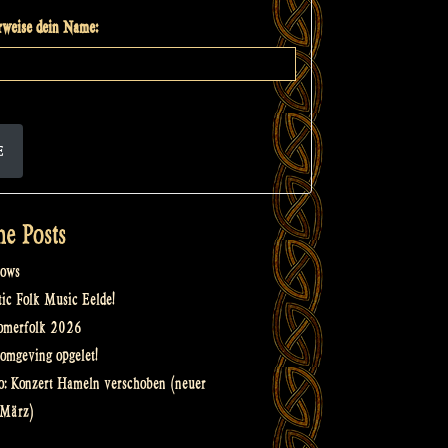
weise dein Name:
E
he Posts
ows
tic Folk Music Eelde!
omerfolk 2026
omgeving opgelet!
o: Konzert Hameln verschoben (neuer
 März)