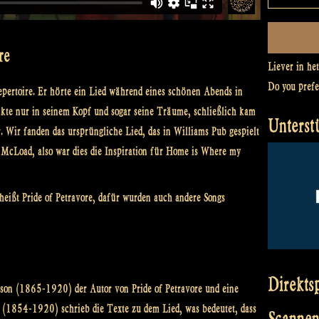
re
Liever in he
Do you pref
epertoire. Er hörte ein Lied während eines schönen Abends in
ckte nur in seinem Kopf und sogar seine Träume, schließlich kam
Unterst
 Wir fanden das ursprüngliche Lied, das in Williams Pub gespielt
McLoad, also war dies die Inspiration für Home is Where my
 heißt Pride of Petravore, dafür wurden auch andere Songs
Direkts
isson (1865-1920) der Autor von Pride of Petravore und eine
h (1854-1920) schrieb die Texte zu dem Lied, was bedeutet, dass
Scannen