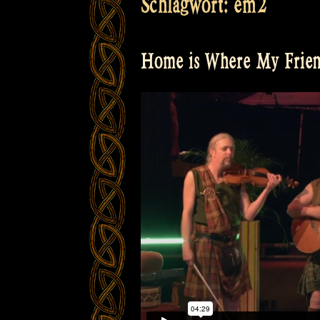
Schlagwort:
em2
Home is Where My Frien