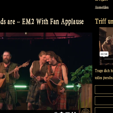
Anmelden
Triff un
ds are – EM2 With Fan Applause
Trage dich h
tolles persön