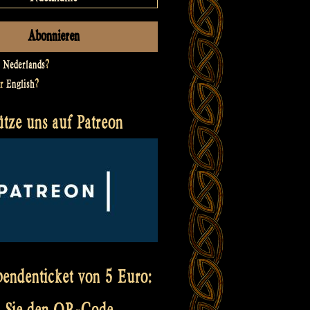
t
Nederlands
?
er
English
?
ütze uns auf Patreon
pendenticket von 5 Euro:
 Sie den QR-Code