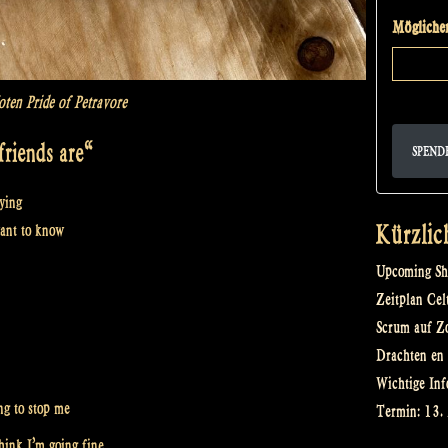
Möglicher
ten Pride of Petravore
riends are“
SPEND
aying
Kürzlic
ant to know
Upcoming Sh
Zeitplan Cel
Scrum auf Z
Drachten en 
Wichtige Inf
ng to stop me
Termin: 13.
think I’m going fine