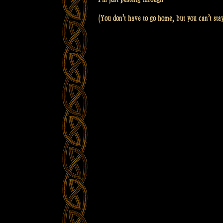
(You don’t have to go home, but you can’t sta