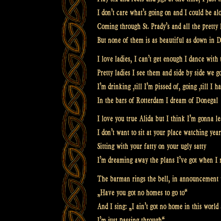
I don’t care what’s going on and I could be al
Coming through St. Prady’s and all the pretty 
But none of them is as beautiful as down in 
I love ladies, I can’t get enough I dance with 
Pretty ladies I see them and side by side we g
I’m drinking ‚till I’m pissed of, going ‚till I
In the bars of Rotterdam I dream of Donegal
I love you true Alida but I think I’m gonna l
I don’t want to sit at your place watching yea
Sitting with your fatty on your ugly satty
I’m dreaming away the plans I’ve got when I 
The barman rings the bell, in announcement 
„Have you got no homes to go to“
And I sing: „I ain’t got no home in this worl
I’m just passing through“