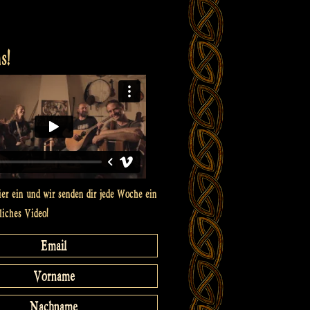
s!
ier ein und wir senden dir jede Woche ein
liches Video!