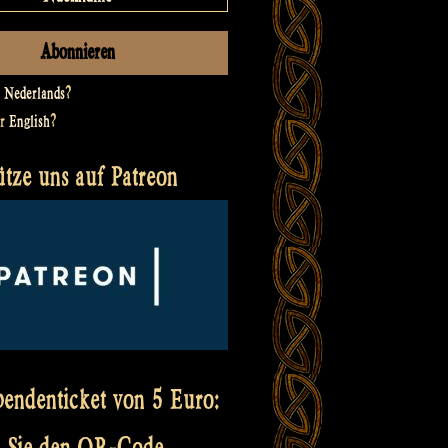
t
Nederlands
?
er
English
?
ütze uns auf Patreon
pendenticket von 5 Euro:
 Sie den QR-Code