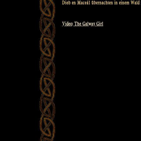
Dieb en Maceál übernachten in einem Wald i
Video: The Galway Girl
Beitragsnavigation