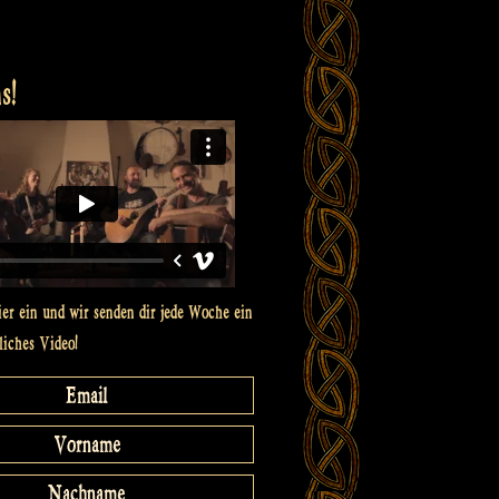
s!
ier ein und wir senden dir jede Woche ein
liches Video!