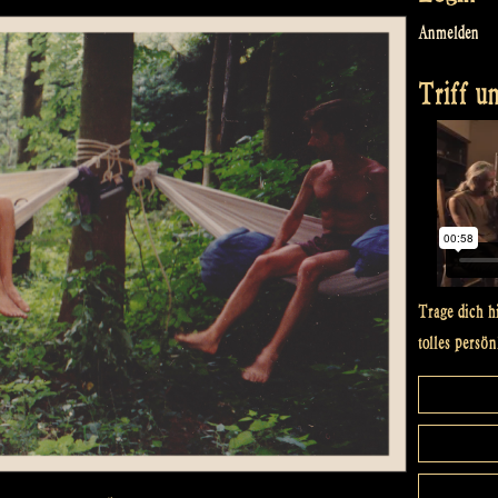
Anmelden
Triff un
Trage dich h
tolles persön