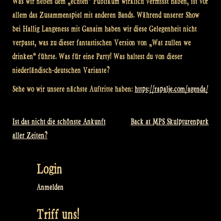
Was wir neben dem „echten“ Publikum wirklich vermisst haben, ist vor
allem das Zusammenspiel mit anderen Bands. Während unserer Show
bei Hallig Langeness mit Ganaim haben wir diese Gelegenheit nicht
verpasst, was zu dieser fantastischen Version von „Wat zullen we
drinken“ führte. Was für eine Party! Was haltest du von dieser
niederländisch-deutschen Variante?
Sehe wo wir unsere nächste Auftritte haben:
https://rapalje.com/agenda/
Ist das nicht die schönste Ankunft
Back at MPS Skulpturenpark
Beitragsnavigation
aller Zeiten?
Login
Anmelden
Triff uns!